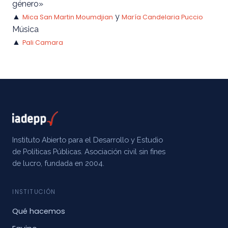
género»
▲
y
Mica San Martin Moumdjian
María Candelaria Puccio
Música
▲
Pali Camara
Instituto Abierto para el Desarrollo y Estudio
de Políticas Públicas. Asociación civil sin fines
de lucro, fundada en 2004.
INSTITUCIÓN
Qué hacemos