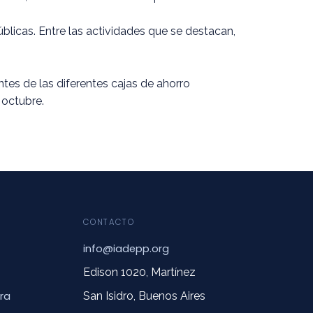
úblicas. Entre las actividades que se destacan,
tes de las diferentes cajas de ahorro
e octubre.
CONTACTO
info@iadepp.org
Edison 1020, Martínez
ra
San Isidro, Buenos Aires