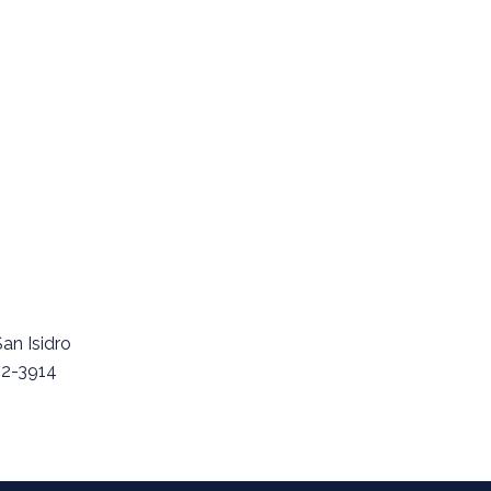
an Isidro
92-3914