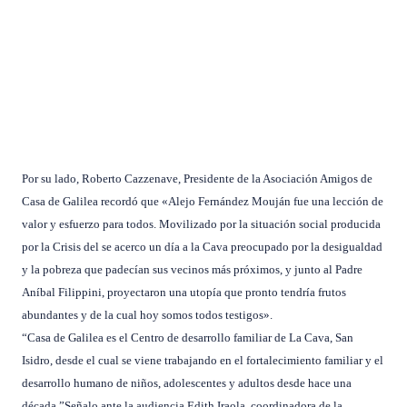
Por su lado, Roberto Cazzenave, Presidente de la Asociación Amigos de
Casa de Galilea recordó que «Alejo Fernández Mouján fue una lección de
valor y esfuerzo para todos. Movilizado por la situación social producida
por la Crisis del se acerco un día a la Cava preocupado por la desigualdad
y la pobreza que padecían sus vecinos más próximos, y junto al Padre
Aníbal Filippini, proyectaron una utopía que pronto tendría frutos
abundantes y de la cual hoy somos todos testigos».
“Casa de Galilea es el Centro de desarrollo familiar de La Cava, San
Isidro, desde el cual se viene trabajando en el fortalecimiento familiar y el
desarrollo humano de niños, adolescentes y adultos desde hace una
década.”Señalo ante la audiencia Edith Iraola, coordinadora de la