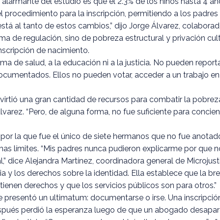
ás alarmante del estudio es que el 2.3% de los niños hasta 4
l procedimiento para la inscripción, permitiendo a los padres
stá al tanto de estos cambios,” dijo Jorge Álvarez, colaborad
a de regulación, sino de pobreza estructural y privación cu
inscripción de nacimiento.
a de salud, a la educación ni a la justicia. No pueden repor
indocumentados. Ellos no pueden votar, acceder a un trabajo en
irtió una gran cantidad de recursos para combatir la pobrez
lvarez. “Pero, de alguna forma, no fue suficiente para conci
por la que fue el único de siete hermanos que no fue anotado
chas límites. “Mis padres nunca pudieron explicarme por que no
al,” dice Alejandra Martínez, coordinadora general de Microju
cia y los derechos sobre la identidad. Ella establece que la b
 tienen derechos y que los servicios públicos son para otros.”
presentó un ultimatum: documentarse o irse. Una inscripción 
después perdió la esperanza luego de que un abogado desapa