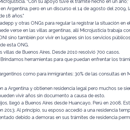
icrojusticia. “Con su apoyo tuve el trámite hecho en un año,” 
 Argentina, pero en un discurso el 14 de agosto del 2009, la 
e 18 años.”
depp y otras ONGs para regular la registrar la situación en 
verse en las villas argentinas, allí Microjusticia trabaja con
r DNI sino también por vivir en lugares sin los servicios públ
 de esta ONG.
s villas de Buenos Aires. Desde 2010 resolvió 700 casos.
rindamos herramientas para que puedan enfrentar los trámi
argentinos como para inmigrantes: 30% de las consultas en M
 a Argentina y obtienen residencia legal pero muchos se sien
pueden vivir años sin documento a causa de esto.
ijos, llegó a Buenos Aires desde Huancayo, Perú en 2008. E
 2013. Al principio, su esposo accedió a una residencia tem
entado debido a demoras en sus trámites de residencia perm