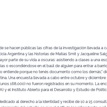
de se hacen públicas las cifras de la investigación llevada 
ticia Argentina y las historias de Matías Smit y Jacqueline Sal
mayor parte de su vida a oscuras: asistiendo a clases a una e
as o escondiéndose en el baúl de alguien para entrar a barrio
te no entiende porque no tenés documento como los demás,” di
gentina. Una encuesta llevada a cabo entre octubre y diciembr
unos 168.000) no fueron registrados en su momento. La enc
) y el Instituto Abierto para el Desarrollo y Estudio de Polít
dicado al derecho a la identidad y recibe de 10 a 15 consul