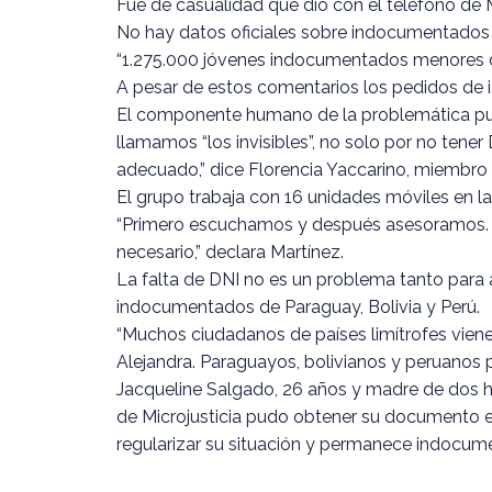
Fue de casualidad que dio con el télefono de M
No hay datos oficiales sobre indocumentados en
“1.275.000 jóvenes indocumentados menores d
A pesar de estos comentarios los pedidos de ia
El componente humano de la problemática puede 
llamamos “los invisibles”, no solo por no tene
adecuado,” dice Florencia Yaccarino, miembro
El grupo trabaja con 16 unidades móviles en la
“Primero escuchamos y después asesoramos. B
necesario,” declara Martínez.
La falta de DNI no es un problema tanto para 
indocumentados de Paraguay, Bolivia y Perú.
“Muchos ciudadanos de países limítrofes vienen
Alejandra. Paraguayos, bolivianos y peruanos 
Jacqueline Salgado, 26 años y madre de dos h
de Microjusticia pudo obtener su documento en
regularizar su situación y permanece indocum