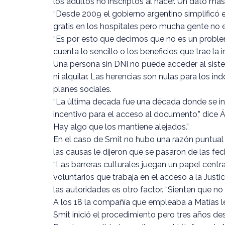
los adultos no inscriptos al nacer. Un dato m
“Desde 2009 el gobierno argentino simplificó e
gratis en los hospitales pero mucha gente no e
“Es por esto que decimos que no es un problem
cuenta lo sencillo o los beneficios que trae la 
Una persona sin DNI no puede acceder al sistem
ni alquilar. Las herencias son nulas para los 
planes sociales.
“La última decada fue una década donde se inv
incentivo para el acceso al documento,” dice Á
Hay algo que los mantiene alejados.”
En el caso de Smit no hubo una razón puntual 
las causas le dijeron que se pasaron de las fe
“Las barreras culturales juegan un papel centr
voluntarios que trabaja en el acceso a la Justi
las autoridades es otro factor. “Sienten que no
A los 18 la compañía que empleaba a Matías le 
Smit inició el procedimiento pero tres años 