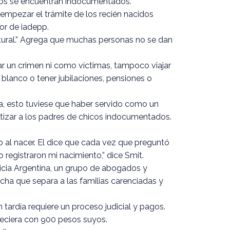
 años se encuentran indocumentados.
 empezar el trámite de los recién nacidos
or de iadepp.
ltural.” Agrega que muchas personas no se dan
tar un crimen ni como víctimas, tampoco viajar
 blanco o tener jubilaciones, pensiones o
a, esto tuviese que haber servido como un
entizar a los padres de chicos indocumentados.
 al nacer. El dice que cada vez que preguntó
 registraron mi nacimiento,” dice Smit.
sticia Argentina, un grupo de abogados y
recha que separa a las familias carenciadas y
tardía requiere un proceso judicial y pagos.
reciera con 900 pesos suyos.