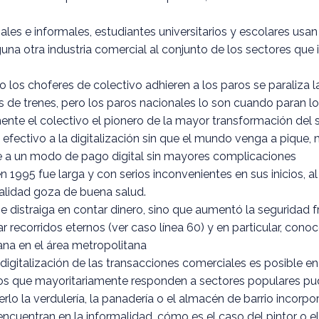
les e informales, estudiantes universitarios y escolares usa
guna otra industria comercial al conjunto de los sectores que 
los choferes de colectivo adhieren a los paros se paraliza la
 de trenes, pero los paros nacionales lo son cuando paran lo
mente el colectivo el pionero de la mayor transformación del
fectivo a la digitalización sin que el mundo venga a pique,
rse a un modo de pago digital sin mayores complicaciones
en 1995 fue larga y con serios inconvenientes en sus inicios,
tualidad goza de buena salud.
e distraiga en contar dinero, sino que aumentó la seguridad fr
ar recorridos eternos (ver caso línea 60) y en particular, con
bana en el área metropolitana
 digitalización de las transacciones comerciales es posible en
jeros que mayoritariamente responden a sectores populares pu
erlo la verdulería, la panadería o el almacén de barrio incor
ntran en la informalidad, cómo es el caso del pintor o el fl