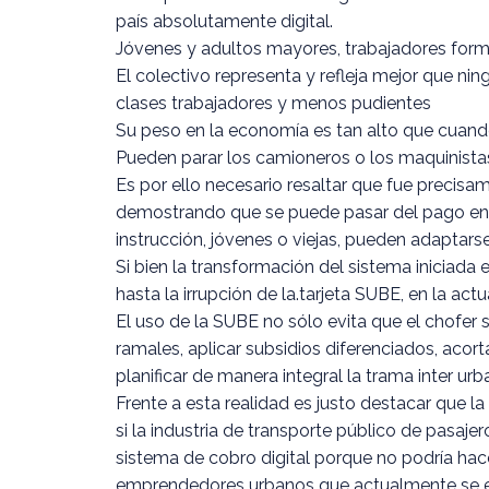
país absolutamente digital.
Jóvenes y adultos mayores, trabajadores forma
El colectivo representa y refleja mejor que nin
clases trabajadores y menos pudientes
Su peso en la economía es tan alto que cuando 
Pueden parar los camioneros o los maquinistas
Es por ello necesario resaltar que fue precisa
demostrando que se puede pasar del pago en e
instrucción, jóvenes o viejas, pueden adapta
Si bien la transformación del sistema iniciada 
hasta la irrupción de la.tarjeta SUBE, en la ac
El uso de la SUBE no sólo evita que el chofer s
ramales, aplicar subsidios diferenciados, acort
planificar de manera integral la trama inter ur
Frente a esta realidad es justo destacar que la
si la industria de transporte público de pasa
sistema de cobro digital porque no podría hac
emprendedores urbanos que actualmente se encue