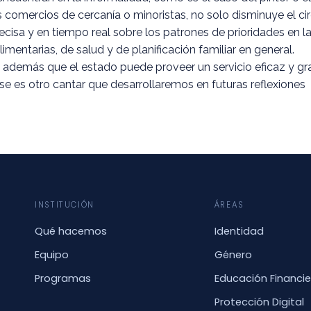
os comercios de cercanía o minoristas, no solo disminuye el ci
isa y en tiempo real sobre los patrones de prioridades en la c
imentarias, de salud y de planificación familiar en general.
más que el estado puede proveer un servicio eficaz y gratuit
se es otro cantar que desarrollaremos en futuras reflexiones
INSTITUCIÓN
ÁREAS
Qué hacemos
Identidad
Equipo
Género
Programas
Educación Financie
Protección Digital