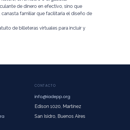
rculante de dinero en efectivo, sino que
anasta familiar que facilitaria el diseño de
o de billeteras virtuales para incluir y
CONTACTO
info@iadepp.org
Edison 1020, Martínez
ra
San Isidro, Buenos Aires